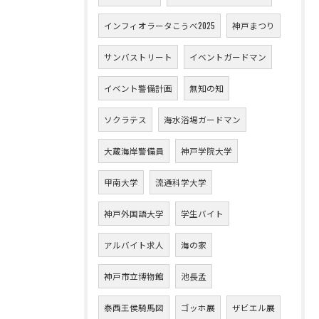
インフィオラータこうべ2025
神戸まつり
サンバストリート
イベントガードマン
イベント警備計画
無知の知
ソクラテス
海水浴場ガードマン
大蔵海岸警備員
神戸学院大学
甲南大学
流通科学大学
神戸外国語大学
学生バイト
アルバイト求人
海の家
神戸市立博物館
池長孟
泰西王侯騎馬図
ゴッホ展
ザビエル展