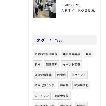
2026/07/25
ＡＲＴＹ ＫＯＢＥ消防訓練！
タグ
Tags
交通誘導警備業務
雑踏警備業務
兵庫
観光
配置基準
イベント警備
施設警備業務
飲食店
神戸ランチ
神戸北野ランチ
神戸牛
神戸牛すじ
ガードマン
高齢者支援
高齢者の見守り
神戸空港
国際線