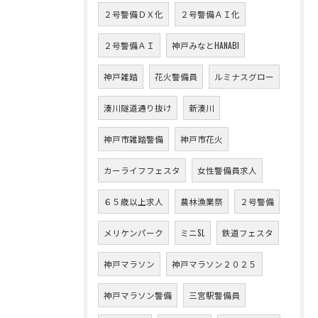
２号警備ＤＸ化
２号警備ＡＩ化
２号警備ＡＩ
神戸みなとHANABI
神戸雑踏
花火警備員
ルミナスグロー
湊川隧道通り抜け
新湊川
神戸市雑踏警備
神戸市花火
カーライフフェスタ
女性警備員求人
６５歳以上求人
農林漁業祭
２号警備
メリケンパーク
ミニSL
鉄道フェスタ
神戸マラソン
神戸マラソン２０２５
神戸マラソン警備
三宮駅警備員