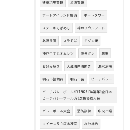
建築現場警備
港湾警備
ポートアイランド警備
ポートタワー
ステーキそばめし
神戸ソウルフード
北野多田
ステそば
モダン焼
神戸牛すじオムレツ
豚モダン
豚玉
お好み焼き
大蔵海岸海開き
海水浴場
明石市警備員
明石市長
ビーチバレー
ビーチバレーボールNEXT2026 JVA第8回全日本
ビーチバレーボールU23選抜優勝大会
バレーボール大会
消防訓練
中央市場
マイナス５０度冷凍室
水分補給