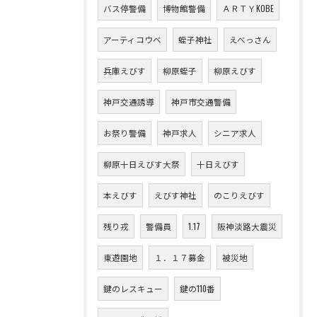
バス停警備
博物館警備
ＡＲＴＹKOBE
アーティコウベ
蛭子神社
えべっさん
兵庫えびす
柳原蛭子
柳原えびす
神戸交通誘導
神戸市交通警備
お祭り警備
神戸求人
シニア求人
柳原十日えびす大祭
十日えびす
本えびす
えびす神社
のこりえびす
残り戎
警備員
1.17
阪神淡路大震災
東遊園地
１．１７募金
被災地
鍵のレスキュー
鍵の110番