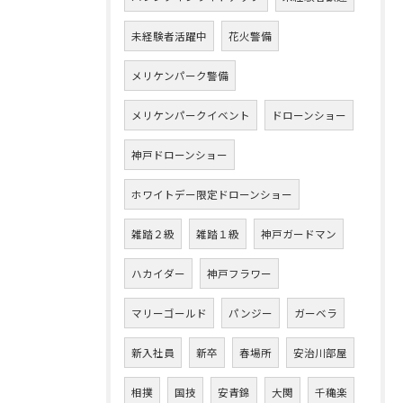
未経験者活躍中
花火警備
メリケンパーク警備
メリケンパークイベント
ドローンショー
神戸ドローンショー
ホワイトデー限定ドローンショー
雑踏２級
雑踏１級
神戸ガードマン
ハカイダー
神戸フラワー
マリーゴールド
パンジー
ガーベラ
新入社員
新卒
春場所
安治川部屋
相撲
国技
安青錦
大関
千穐楽