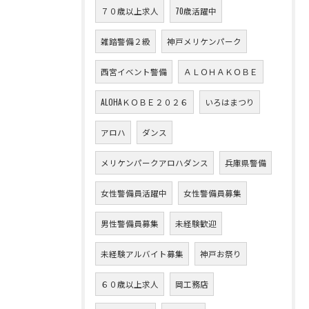
７０歳以上求人
70歳活躍中
雑踏警備２級
神戸メリケンパーク
西宮イベント警備
ＡＬＯＨＡＫＯＢＥ
ALOHAＫＯＢＥ２０２６
いろはまつり
アロハ
ダンス
メリケンパークアロハダンス
兵庫県警備
女性警備員活躍中
女性警備員募集
男性警備員募集
未経験歓迎
未経験アルバイト募集
神戸お祭り
６０歳以上求人
岡工務店