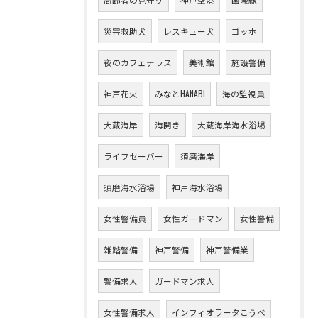
災害救助犬
レスキュー犬
ゴッホ
夜のカフェテラス
美術館
施設警備
神戸花火
みなとHANABI
海の監視員
大蔵海岸
海開き
大蔵海岸海水浴場
ライフセーバー
須磨海岸
須磨海水浴場
神戸海水浴場
女性警備員
女性ガードマン
女性警備
雑踏警備
神戸警備
神戸警備業
警備求人
ガードマン求人
女性警備求人
インフィオラータこうべ